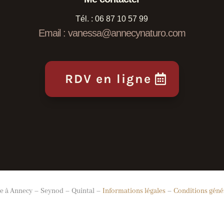
Tél. :
06 87 10 57 99
Email : vanessa@annecynaturo.com
RDV en ligne
e à Annecy – Seynod – Quintal –
Informations légales
–
Conditions géné