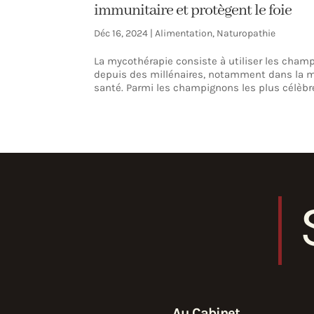
immunitaire et protègent le foie
Déc 16, 2024
|
Alimentation
,
Naturopathie
La mycothérapie consiste à utiliser les cham
depuis des millénaires, notamment dans la mé
santé. Parmi les champignons les plus célèbres
Au Cabinet